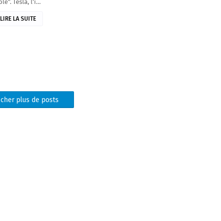
le". Tesla, l'i…
LIRE LA SUITE
icher plus de posts