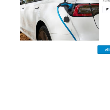
durab
Aff