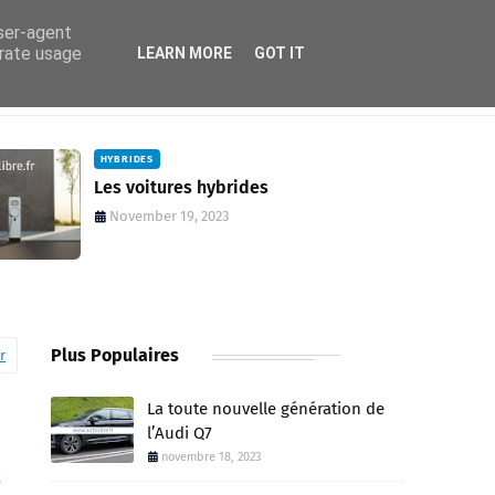
user-agent
erate usage
LEARN MORE
GOT IT
HYBRIDES
Les voitures hybrides
November 19, 2023
Plus Populaires
r
La toute nouvelle génération de
l’Audi Q7
novembre 18, 2023
t