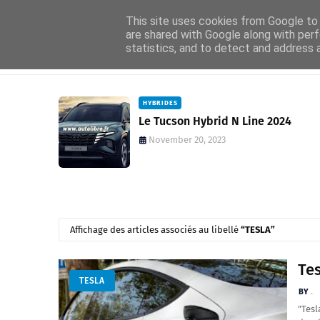
Accueil
About
Contact
This site uses cookies from Google to d
are shared with Google along with perf
statistics, and to detect and address 
Accueil
Actualités
HYBRIDES
nce et
Le Tucson Hybrid N Line 2024
November 20, 2023
Affichage des articles associés au libellé
TESLA
Tes
TESLA
.
"Tesl