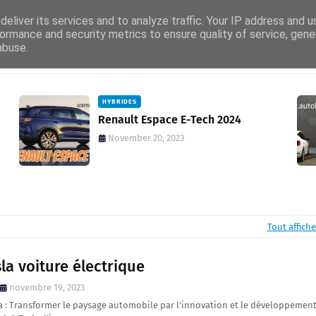
eliver its services and to analyze traffic. Your IP address and 
ormance and security metrics to ensure quality of service, gen
abuse.
Mega Menu
HYBRIDES
Renault Espace E-Tech 2024
November 20, 2023
Tout affiche
la voiture électrique
novembre 19, 2023
a : Transformer le paysage automobile par l'innovation et le développemen